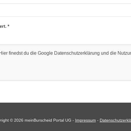
ert.
*
ier finedst du die Google
Datenschutzerklärung
und die
Nutzu
right © 2026 meinBurscheid Portal UG -
Impressum
-
Datenschutzerkl