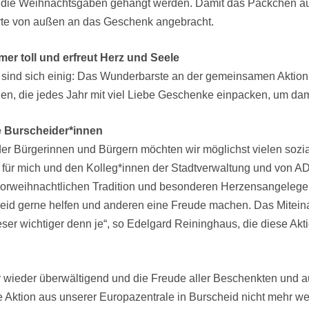
 die Weihnachtsgaben gehängt werden. Damit das Päckchen auc
rte von außen an das Geschenk angebracht.
r toll und erfreut Herz und Seele
n sind sich einig: Das Wunderbarste an der gemeinsamen Aktion i
n, die jedes Jahr mit viel Liebe Geschenke einpacken, um dami
e Burscheider*innen
r Bürgerinnen und Bürgern möchten wir möglichst vielen sozi
r für mich und den Kolleg*innen der Stadtverwaltung und von ADI
orweihnachtlichen Tradition und besonderen Herzensangelegen
eid gerne helfen und anderen eine Freude machen. Das Miteinan
ser wichtiger denn je“, so Edelgard Reininghaus, die diese Akt
 wieder überwältigend und die Freude aller Beschenkten und au
iche Aktion aus unserer Europazentrale in Burscheid nicht mehr 