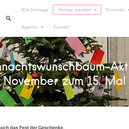
Alle Einträge
Partner werden!
Branchen
Agentur
Kontakt
nachtswunschbaum-Akti
November zum 15. Mal
 auch das Fest der Geschenke.