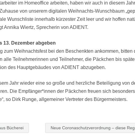
rbeiter im Homeoffice arbeiten, haben wir auch in diesem Jahr 
Zuhause von unserem digitalen Weihnachts-Wunschbaum „gepf
le Wunschliste innerhalb kürzester Zeit leer und wir hoffen nat
gt Annika Wiertz, Sprecherin von ADIENT.
ns 13. Dezember abgeben
ig zum Weihnachtsfest bei den Beschenkten ankommen, bitten d
alle Teilnehmerinnen und Teilnehmer, die Päckchen bis spät
ption des Hauptgebäudes von ADIENT abzugeben.
sem Jahr wieder eine so große und herzliche Beteiligung von 
hren. Die Empfänger*innen der Päckchen freuen sich besonders 
“, so Dirk Runge, allgemeiner Vertreter des Bürgermeisters.
aus Bücherei
Neue Coronaschutzverordnung – diese Rege