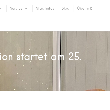
Service
Stadtinfos
Blog
Über mB
on startet am 25.