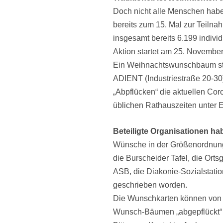
Doch nicht alle Menschen habe
bereits zum 15. Mal zur Teiln
insgesamt bereits 6.199 indivi
Aktion startet am 25. Novembe
Ein Weihnachtswunschbaum steh
ADIENT (Industriestraße 20-30
„Abpflücken“ die aktuellen Co
üblichen Rathauszeiten unter 
Beteiligte Organisationen 
Wünsche in der Größenordnung 
die Burscheider Tafel, die Or
ASB, die Diakonie-Sozialstati
geschrieben worden.
Die Wunschkarten können von a
Wunsch-Bäumen „abgepflückt“ w