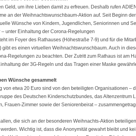
n Geld, um ihre Lieben damit zu erfreuen. Deshalb rufen ADIE
ahme an der Weihnachtswunschbaum-Aktion auf. Seit Beginn der
duelle Wünsche von Kindern, Jugendlichen, Seniorinnen und Sen
r – unter Einhaltung der Corona-Regelungen
t im Foyer des Rathauses (Höhestraße 7-9) und für die Mitarb
) gibt es einen virtuellen Weihnachtswunschbaum. Auch in die
rona-Regelungen zu beachten. Der Zutritt zum Rathaus ist am 
Einhaltung der 3G-Regeln und das Tragen einer Maske gewährle
haben Wünsche gesammelt
von etwa 20 Euro sind von den beteiligten Organisationen – d
tsgruppe des Deutschen Kinderschutzbundes, das Altenzentrum 
on, Frauen-Zimmer sowie der Seniorenbeirat – zusammengetrag
llen, die sich an der besonderen Weihnachts-Aktion beteilige
erden. Wichtig ist, dass die Anonymität gewahrt bleibt und k