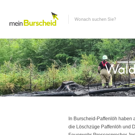
Wald
In Burscheid-Paffenlöh haben
die Löschzüge Paffenlöh und Di
Feuerwehr-Pressesprecher Jens