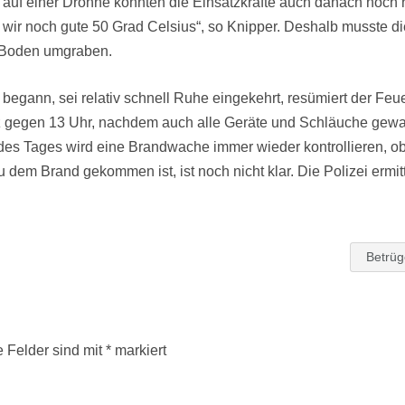
 auf einer Drohne konnten die Einsatzkräfte auch danach noch 
 wir noch gute 50 Grad Celsius“, so Knipper. Deshalb musste 
 Boden umgraben.
 begann, sei relativ schnell Ruhe eingekehrt, resümiert der Fe
z gegen 13 Uhr, nachdem auch alle Geräte und Schläuche gew
 des Tages wird eine Brandwache immer wieder kontrollieren, ob 
 dem Brand gekommen ist, ist noch nicht klar. Die Polizei ermitt
Betrüg
e Felder sind mit
*
markiert