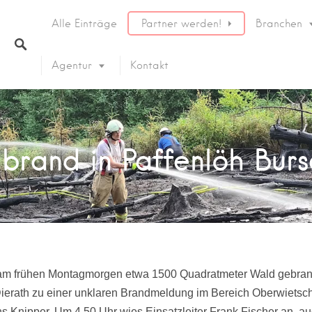
Alle Einträge
Partner werden!
Branchen
Agentur
Kontakt
brand in Paffenlöh Burs
 am frühen Montagmorgen etwa 1500 Quadratmeter Wald gebran
erath zu einer unklaren Brandmeldung im Bereich Oberwietsche 
 Knipper. Um 4.50 Uhr wies Einsatzleiter Frank Fischer an, au