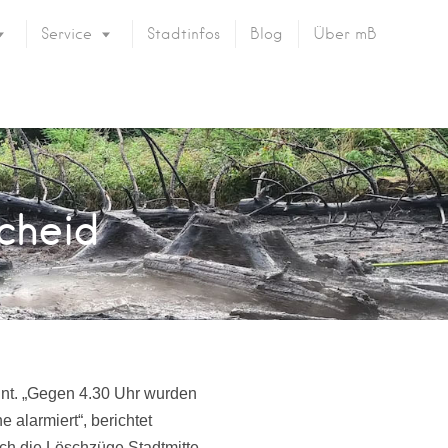
Service
Stadtinfos
Blog
Über mB
cheid
nt. „Gegen 4.30 Uhr wurden
alarmiert“, berichtet
ch die Löschzüge Stadtmitte