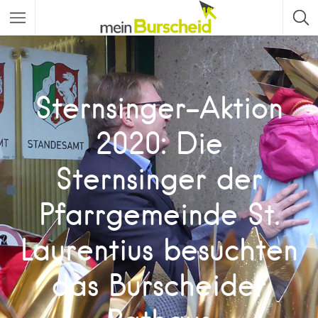
Sternsinger-Aktion
2020: Die
Sternsinger der
Pfarrgemeinde St.
Laurentius besuchten
das Burscheider