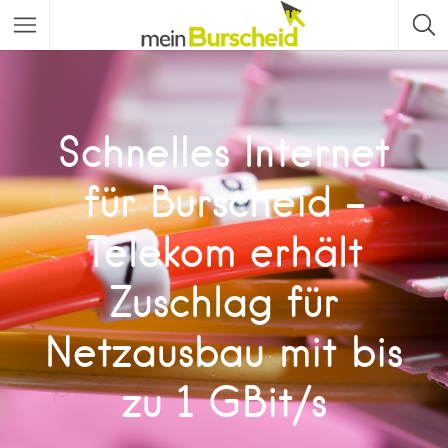
Schnelles Internet
für Burscheid –
Telekom erhält
Zuschlag für
Netzausbau mit bis
zu 1 GBit/s