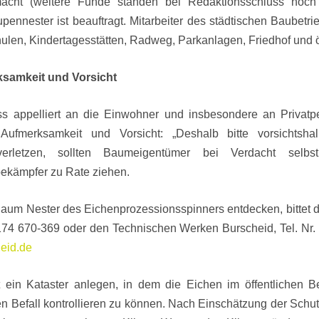
macht (weitere Funde standen bei Redaktionsschluss noch 
ennester ist beauftragt. Mitarbeiter des städtischen Baubetrie
ulen, Kindertagesstätten, Radweg, Parkanlagen, Friedhof und ö
ksamkeit und Vorsicht
s appelliert an die Einwohner und insbesondere an Privatp
Aufmerksamkeit und Vorsicht: „Deshalb bitte vorsichtsh
verletzen, sollten Baumeigentümer bei Verdacht selb
ekämpfer zu Rate ziehen.
Raum Nester des Eichenprozessionsspinners entdecken, bittet 
174 670-369 oder den Technischen Werken Burscheid, Tel. Nr
eid.de
t ein Kataster anlegen, in dem die Eichen im öffentlichen B
nen Befall kontrollieren zu können. Nach Einschätzung der Sc