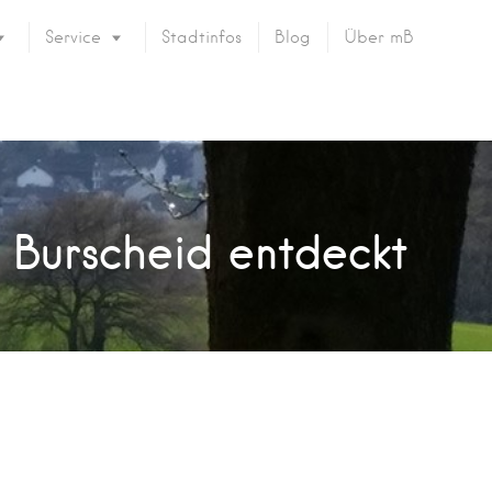
Service
Stadtinfos
Blog
Über mB
n Burscheid entdeckt