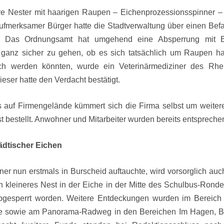
ere Nester mit haarigen Raupen – Eichenprozessionsspinner –
ufmerksamer Bürger hatte die Stadtverwaltung über einen Bef
iert. Das Ordnungsamt hat umgehend eine Absperrung mit 
ganz sicher zu gehen, ob es sich tatsächlich um Raupen ha
ich werden könnten, wurde ein Veterinärmediziner des Rhe
ser hatte den Verdacht bestätigt.
s auf Firmengelände kümmert sich die Firma selbst um weit
st bestellt. Anwohner und Mitarbeiter wurden bereits entsprechen
ädtischer Eichen
er nun erstmals in Burscheid auftauchte, wird vorsorglich auc
 ein kleineres Nest in der Eiche in der Mitte des Schulbus-Ron
gesperrt worden. Weitere Entdeckungen wurden im Bereich 
e sowie am Panorama-Radweg in den Bereichen Im Hagen, 