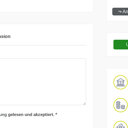
An
nsion
U
rung
gelesen und akzeptiert.
*