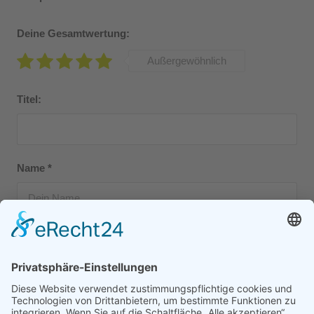
Deine Gesamtwertung:
Außergewöhnlich
Titel:
Name
*
E-Mail-Adresse
*