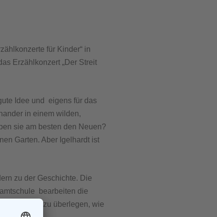
ählkonzerte für Kinder“ in
s Erzählkonzert „Der Streit
gute Idee und eigens für das
inander in einem wilden,
reiben sie am besten den Neuen?
en Garten. Aber Igelhardt ist
ern zu der Geschichte. Die
samtschule bearbeiten die
r-Kurs, sich zu überlegen, wie