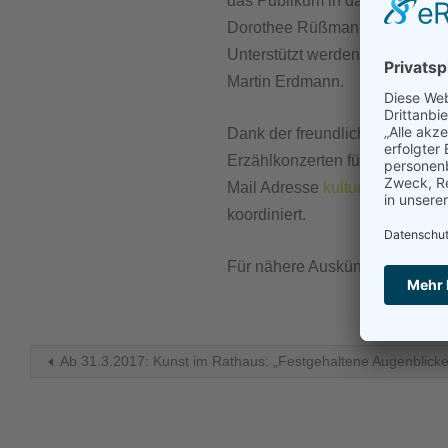
das Publikum in das Geschehen
Dorothee Rüßmann wird das Mä
Unterstützt werden die Akteur
Martin Erdmann.
Dank der freundlichen Unterstüt
Erzählkonzerten für alle Besuc
Mail Adresse
kultur@burscheid
koordiniert.
Für nähere Auskünfte steht das
Ab 31.3.2017: Kunst im Rathaus: „Festgehaltene Augenblicke