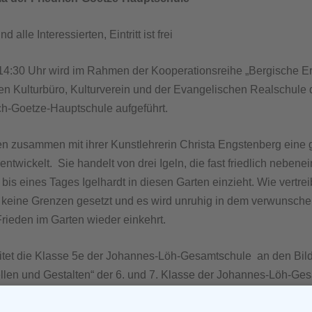
 alle Interessierten, Eintritt ist frei
14:30 Uhr wird im Rahmen der Kooperationsreihe „Bergische Erz
 Kulturbüro, Kulturverein und der Evangelischen Realschule da
rich-Goetze-Hauptschule aufgeführt.
n zusammen mit ihrer Kunstlehrerin Christa Engstenberg eine 
ntwickelt. Sie handelt von drei Igeln, die fast friedlich nebene
bis eines Tages Igelhardt in diesen Garten einzieht. Wie vert
 keine Grenzen gesetzt und es wird unruhig in dem verwunschen
r Frieden im Garten wieder einkehrt.
itet die Klasse 5e der Johannes-Löh-Gesamtschule an den Bild
llen und Gestalten“ der 6. und 7. Klasse der Johannes-Löh-Ge
ehbuch und die Hintergrundgeräusche. Zudem gilt es für den 7e