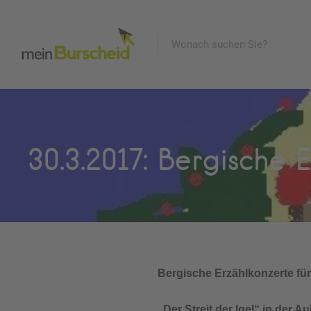
30.3.2017: Bergische 
Bergische Erzählkonzerte für 
„Der Streit der Igel“ in der 