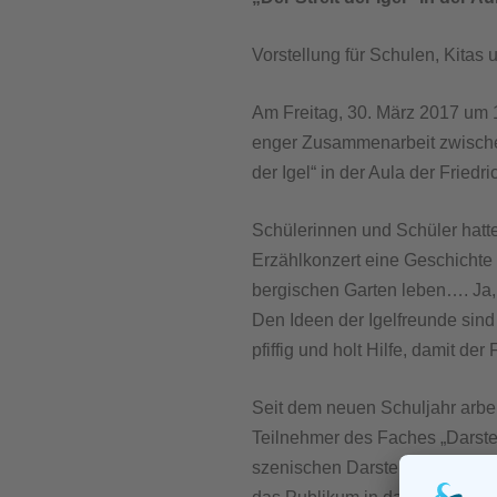
Vorstellung für Schulen, Kitas und
Am Freitag, 30. März 2017 um 
enger Zusammenarbeit zwischen
der Igel“ in der Aula der Fried
Schülerinnen und Schüler hatte
Erzählkonzert eine Geschichte e
bergischen Garten leben…. Ja, 
Den Ideen der Igelfreunde sind
pfiffig und holt Hilfe, damit de
Seit dem neuen Schuljahr arbe
Teilnehmer des Faches „Darste
szenischen Darstellung, das Dr