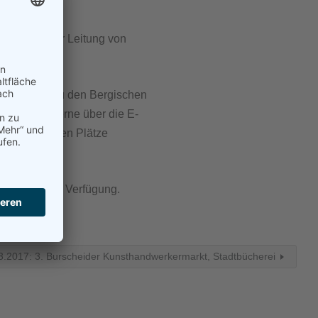
le unter der Leitung von
der Eintritt zu den Bergischen
önnen sich gerne über die E-
end der freien Plätze
103 gerne zur Verfügung.
3.2017: 3. Burscheider Kunsthandwerkermarkt, Stadtbücherei