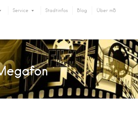
Service
Stadtinfos
Blog
Über mB
 Megafon