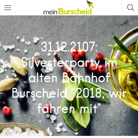
31.12.2107:
Silvesterparty im
alten Bahnhof
Burscheid “2018, wir
fahren mit”