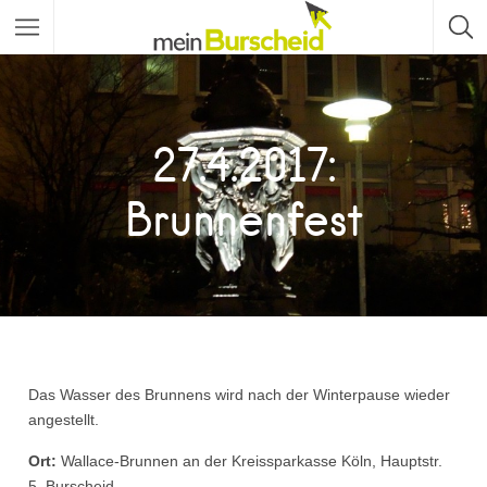
27.4.2017:
Brunnenfest
Das Wasser des Brunnens wird nach der Winterpause wieder
angestellt.
Ort:
Wallace-Brunnen an der Kreissparkasse Köln, Hauptstr.
5, Burscheid