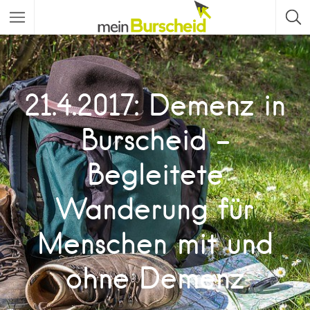
21.4.2017: Demenz in
Burscheid –
Begleitete
Wanderung für
Menschen mit und
ohne Demenz