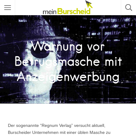
Warnung vor
Betrugsmasche mit
Anzeigenwerbung
Der sogenannte “Regnum Verlag” versucht aktuell,
Burscheider Unternehmen mit einer üblen Masche zu