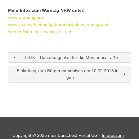
Mehr Infos zum Warntag NRW unter:
www.warnung.nrw
www.im.nrw/themen/gefahrenabwehr/warnung-und-
sirenen/warntag-nrw-was-ist-das
IEHK – Bebauungsplan für die Montanusstraße
Einladung zum Bürgerstammtisch am 10.09.2018 in
Hilgen
Copyright © 2026 meinBurscheid Portal UG -
Impressum
-