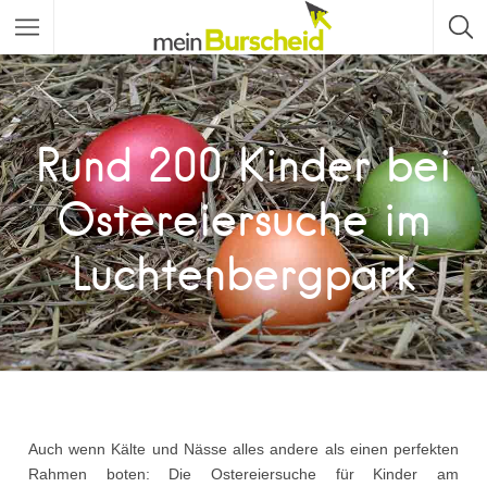
Rund 200 Kinder bei
Ostereiersuche im
Luchtenbergpark
Auch wenn Kälte und Nässe alles andere als einen perfekten
Rahmen boten: Die Ostereiersuche für Kinder am