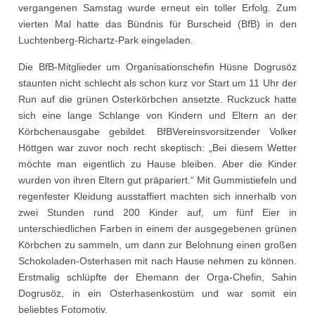
vergangenen Samstag wurde erneut ein toller Erfolg. Zum
vierten Mal hatte das Bündnis für Burscheid (BfB) in den
Luchtenberg-Richartz-Park eingeladen.
Die BfB-Mitglieder um Organisationschefin Hüsne Dogrusöz
staunten nicht schlecht als schon kurz vor Start um 11 Uhr der
Run auf die grünen Osterkörbchen ansetzte. Ruckzuck hatte
sich eine lange Schlange von Kindern und Eltern an der
Körbchenausgabe gebildet. BfBVereinsvorsitzender Volker
Höttgen war zuvor noch recht skeptisch: „Bei diesem Wetter
möchte man eigentlich zu Hause bleiben. Aber die Kinder
wurden von ihren Eltern gut präpariert.“ Mit Gummistiefeln und
regenfester Kleidung ausstaffiert machten sich innerhalb von
zwei Stunden rund 200 Kinder auf, um fünf Eier in
unterschiedlichen Farben in einem der ausgegebenen grünen
Körbchen zu sammeln, um dann zur Belohnung einen großen
Schokoladen-Osterhasen mit nach Hause nehmen zu können.
Erstmalig schlüpfte der Ehemann der Orga-Chefin, Sahin
Dogrusöz, in ein Osterhasenkostüm und war somit ein
beliebtes Fotomotiv.