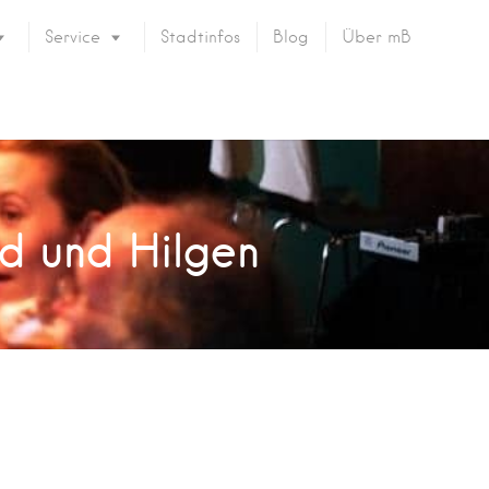
Service
Stadtinfos
Blog
Über mB
id und Hilgen