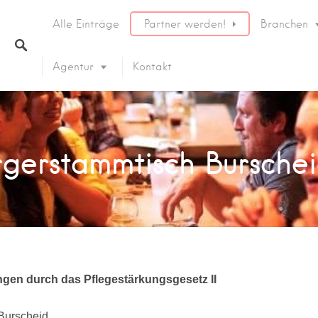
Alle Einträge
Partner werden!
Branchen
Agentur
Kontakt
ürgerstammtisch Bursche
gen durch das Pflegestärkungsgesetz II
 Burscheid