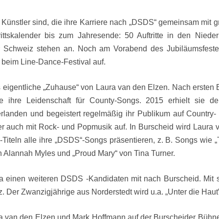
Künstler sind, die ihre Karriere nach „DSDS“ gemeinsam mit g
trittskalender bis zum Jahresende: 50 Auftritte in den Niede
r Schweiz stehen an. Noch am Vorabend des Jubiläumsfeste
beim Line-Dance-Festival auf.
s eigentliche „Zuhause“ von Laura van den Elzen. Nach ersten
ge ihre Leidenschaft für County-Songs. 2015 erhielt sie 
landen und begeistert regelmäßig ihr Publikum auf Country-
ber auch mit Rock- und Popmusik auf. In Burscheid wird Laura
Titeln alle ihre „DSDS“-Songs präsentieren, z. B. Songs wie „
on Alannah Myles und „Proud Mary“ von Tina Turner.
a einen weiteren DSDS -Kandidaten mit nach Burscheid. Mit s
tz. Der Zwanzigjährige aus Norderstedt wird u.a. „Unter die Hau
an den Elzen und Mark Hoffmann auf der Burscheider Bühne zu