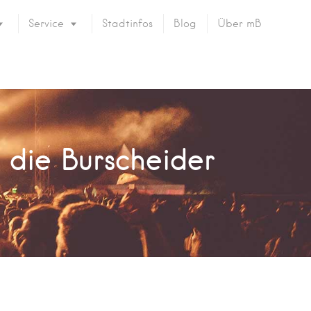
Service
Stadtinfos
Blog
Über mB
t die Burscheider