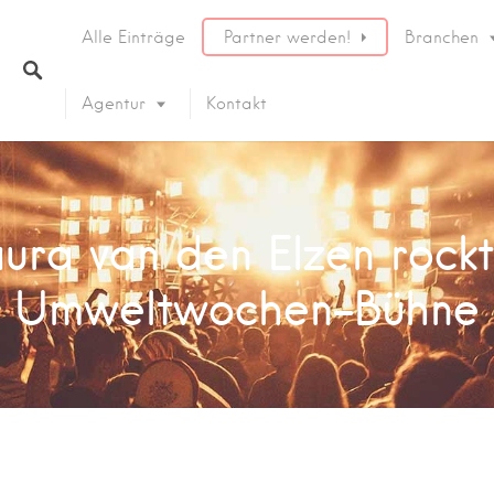
Alle Einträge
Partner werden!
Branchen
Agentur
Kontakt
aura van den Elzen rock
Umweltwochen-Bühne